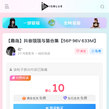
【趣岛】抖音颉颉与猫合集【56P 96V 633M】
社*
关注
私信
2个月前发布
88次阅读
该帖子部分内容已隐藏
付费阅读
10
爱心
免费
免费
黄金会员
钻石会员
登录购买