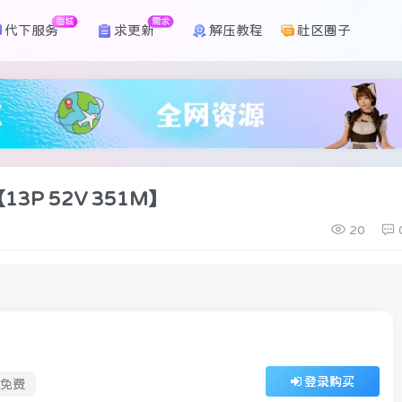
商城
需求
代下服务
求更新
解压教程
社区圈子
P 52V 351M】
20
登录购买
免费