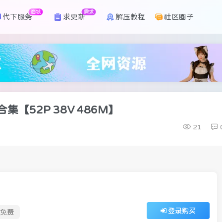
商城
需求
代下服务
求更新
解压教程
社区圈子
集【52P 38V 486M】
21
登录购买
免费