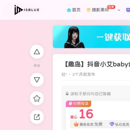
合集
首页
摄影素材
【趣岛】抖音小艾baby合
评分
社*
2个月前发布
该帖子部分内容已隐藏
付费阅读
16
爱心
免费
黄金会员
钻石会员