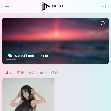
NinJA阿寨寨
共1篇
排序
更新
浏览
点赞
评论