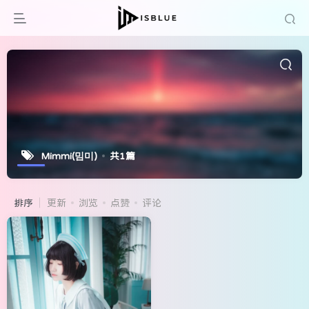
Mimmi(밈미)
共1篇
排序
更新
浏览
点赞
评论