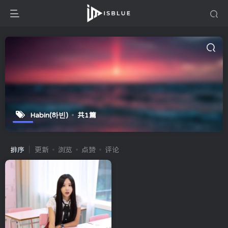
Habin(하빈)
共1篇
排序
更新
浏览
点赞
评论