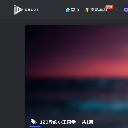
合集
首页
摄影素材
120斤的小王同学
共1篇