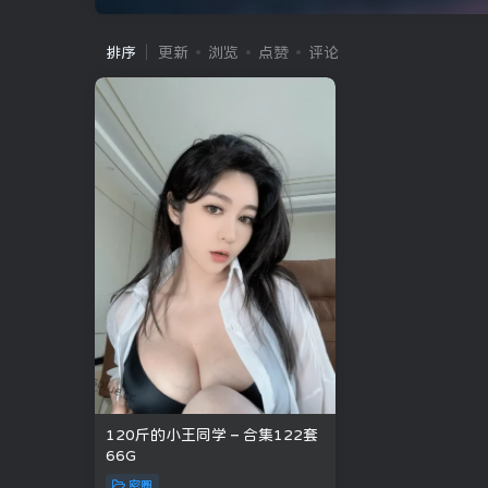
排序
更新
浏览
点赞
评论
120斤的小王同学 – 合集122套
66G
密圈