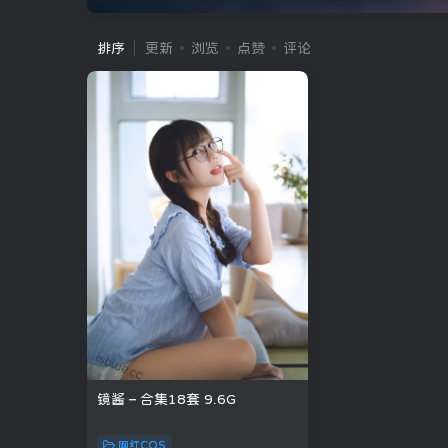
排序
更新
浏览
点赞
评论
镜酱 – 合集18套 9.6G
网红COS