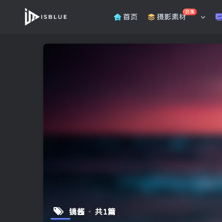
合集
首页
摄影素材
镜酱
共1篇