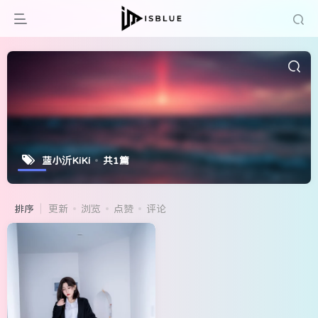
蓝小沂KiKi
共1篇
排序
更新
浏览
点赞
评论