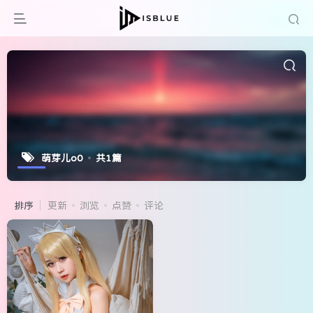
萌芽儿o0
共1篇
排序
更新
浏览
点赞
评论