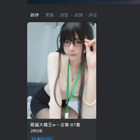
排序
更新
浏览
点赞
评论
眼酱大魔王w – 合集 87套
28GB
网红COS