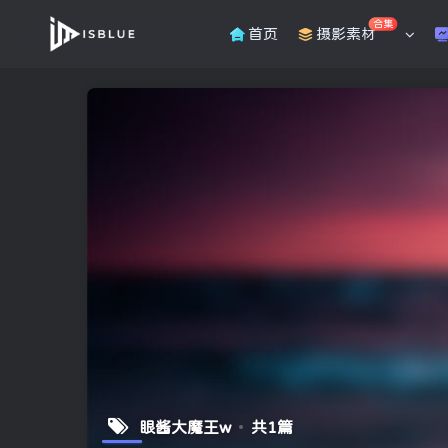
合集
首页
摄影素材
眼酱大魔王w
共1篇