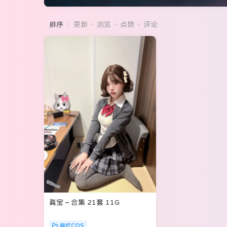
排序
更新
浏览
点赞
评论
真宝 – 合集 21套 11G
网红COS