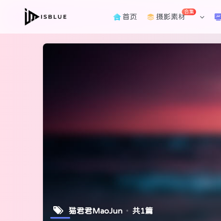
合集
首页
摄影素材
猫君君MaoJun
共1篇