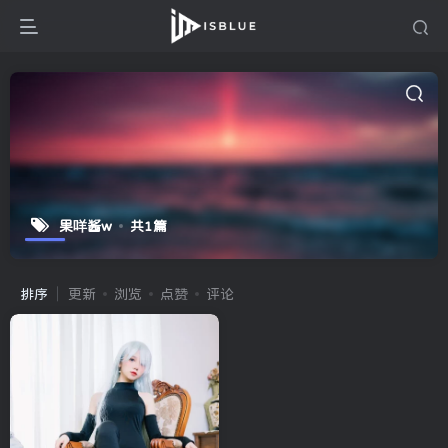
果咩酱w
共1篇
排序
更新
浏览
点赞
评论