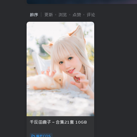
排序
更新
浏览
点赞
评论
千反田鹿子 – 合集21套 10GB
网红COS