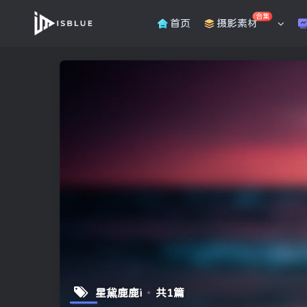
合集
首页
摄影素材
星黛鹿鹿i
共1篇