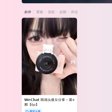
排序
更新
浏览
点赞
评论
𝗪𝗲𝗖𝗵𝗮𝘁 网络头像女分享 – 第4
期【6p】
壁纸头像