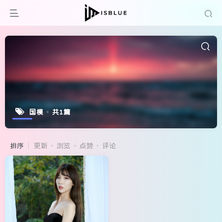
国模
共1篇
排序
更新
浏览
点赞
评论