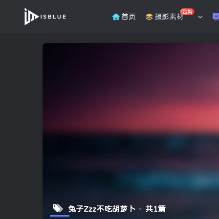
合集
首页
摄影素材
兔子Zzz不吃胡萝卜
共1篇