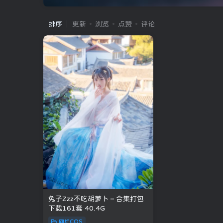
排序
更新
浏览
点赞
评论
兔子Zzz不吃胡萝卜 – 合集打包
下载161套 40.4G
网红COS