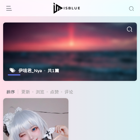
伊喵君_Nya
共1篇
排序
更新
浏览
点赞
评论