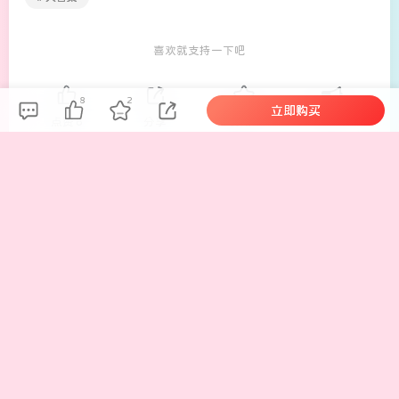
喜欢就支持一下吧
8
2
立即购买
催更
点赞
8
分享
收藏
2
社*
55
633
113
27
37.9W+
任何问题请私信我解决
铃木美咲MisakiSuzuki – 合集 366套 342GB
Yiko湿润兔 – 全套写真作品集 290套 381GB