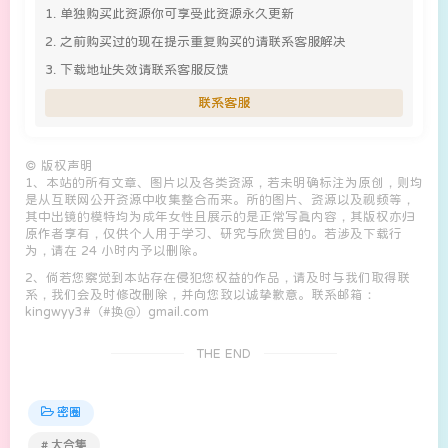
1. 单独购买此资源你可享受此资源永久更新
2. 之前购买过的现在提示重复购买的请联系客服解决
3. 下载地址失效请联系客服反馈
联系客服
©
版权声明
1、本站的所有文章、图片以及各类资源，若未明确标注为原创，则均
是从互联网公开资源中收集整合而来。所的图片、资源以及视频等，
其中出镜的模特均为成年女性且展示的是正常写真内容，其版权亦归
原作者享有，仅供个人用于学习、研究与欣赏目的。若涉及下载行
为，请在 24 小时内予以删除。
2、倘若您察觉到本站存在侵犯您权益的作品，请及时与我们取得联
系，我们会及时修改删除，并向您致以诚挚歉意。联系邮箱：
kingwyy3#（#换@）gmail.com
THE END
密圈
# 大合集