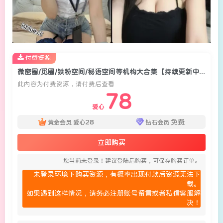
付费资源
微密圈/觅圈/铁粉空间/秘语空间等机构大合集【持续更新中】
此内容为付费资源，请付费后查看
78
爱心
28
免费
黄金会员
爱心
钻石会员
立即购买
您当前未登录！建议登陆后购买，可保存购买订单。
未登录环境下购买资源，有概率出现付款后资源无法下
载。
如果遇到这样情况，请务必注册账号留言或者私信客服解
决！