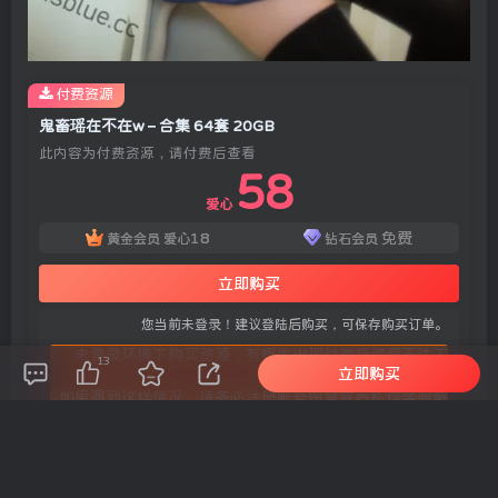
付费资源
鬼畜瑶在不在w – 合集 64套 20GB
此内容为付费资源，请付费后查看
58
爱心
18
免费
黄金会员
爱心
钻石会员
立即购买
您当前未登录！建议登陆后购买，可保存购买订单。
未登录环境下购买资源，有概率出现付款后资源无法下
13
立即购买
载。
如果遇到这样情况，请务必注册账号留言或者私信客服解
决！
1. 单独购买此资源你可享受此资源永久更新