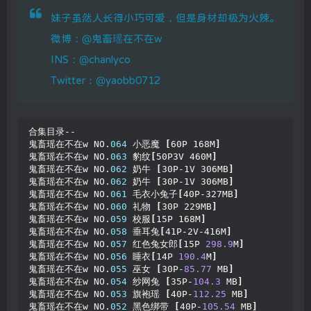
妹子虽然人长得小巧可爱，但是身材却极为火辣。
微博：@鬼畜瑶在不在w
INS：@chanlyco
Twitter：@yaobb0712
合集目录--
鬼畜瑶在不在w NO.
064
 小恶魔 
[
60P 168M
]
鬼畜瑶在不在w NO.
063
 豹纹
[
50P3V 460M
]
鬼畜瑶在不在w NO.
062
 奶牛 
[
30P-1V 306MB
]
鬼畜瑶在不在w NO.
062
 奶牛 
[
30P-1V 306MB
]
鬼畜瑶在不在w NO.
061
 毛衣小兔子
[
40P-327MB
]
鬼畜瑶在不在w NO.
060
 礼物 
[
30P 229MB
]
鬼畜瑶在不在w NO.
059
 校服
[
15P 168M
]
鬼畜瑶在不在w NO.
058
 垂耳兔
[
41P-2V-416M
]
鬼畜瑶在不在w NO.
057
 红色兔女郎
[
15P 
298.9
M
]
鬼畜瑶在不在w NO.
056
 睡衣
[
14P 
190.4
M
]
鬼畜瑶在不在w NO.
055
 巫女 
[
30P-
85.77
 MB
]
鬼畜瑶在不在w NO.
054
 纱网兔 
[
35P-
104.3
 MB
]
鬼畜瑶在不在w NO.
053
 旗袍瑶 
[
40P-
112.25
 MB
]
鬼畜瑶在不在w NO.
052
 黑色绑带 
[
40P-
105.54
 MB
]