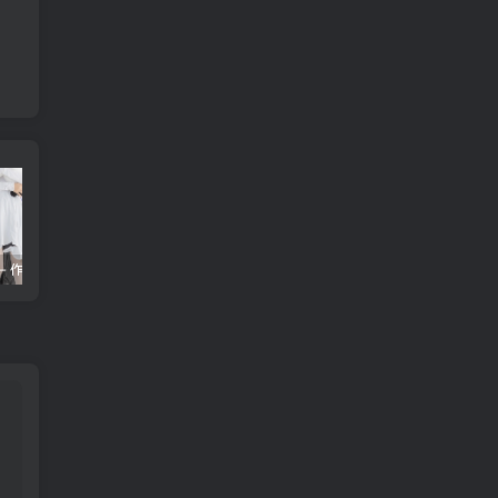
紧急企划 – 作品集 99套 360GB
少女秩序 – 写真作品集 68套 85GB
Ligui丽柜 2003-2024 写真(含视频)全套合集2892期 384G