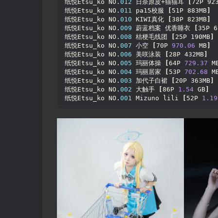
纸悦Etsu_ko NO.
012
 日奈原皮+猫猫耳 
[
72P 92
纸悦Etsu_ko NO.
011
 pa15校服 
[
51P 883MB
]
纸悦Etsu_ko NO.
010
 KIWI真化 
[
38P 823MB
]
纸悦Etsu_ko NO.
009
 蔚蓝档案 优香睡衣 
[
35P 6
纸悦Etsu_ko NO.
008
 桔梗毛线团 
[
25P 190MB
]
纸悦Etsu_ko NO.
007
 小空 
[
70P 
970.06
 MB
]
纸悦Etsu_ko NO.
006
 美咲泳装 
[
28P 432MB
]
纸悦Etsu_ko NO.
005
 玛丽体操 
[
64P 
729.37
 M
纸悦Etsu_ko NO.
004
 玛丽居家 
[
53P 
702.68
 M
纸悦Etsu_ko NO.
003
 加代子白裙 
[
20P 363MB
]
纸悦Etsu_ko NO.
002
 大触手 
[
86P 
1.54
 GB
]
纸悦Etsu_ko NO.
001
 Mizuno lili 
[
52P 
1.19