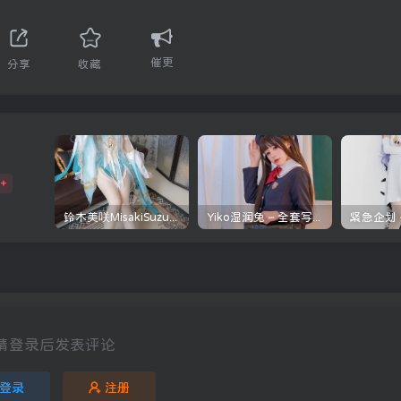
催更
分享
收藏
W+
铃木美咲MisakiSuzuki – 合集 366套 342GB
Yiko湿润兔 – 全套写真作品集 290套 381GB
请登录后发表评论
登录
注册