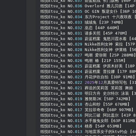
纸悦Etsu_ko NO.
037
 碧蓝航线 长门旗袍 
[
60P 3
纸悦Etsu_ko NO.
036
 Overlord 雅儿贝德 
[
14P
纸悦Etsu_ko NO.
035
 OC GIN 叛逆女仆 
[
36P 1
纸悦Etsu_ko NO.
034
 东方Project 十六夜咲夜 
纸悦Etsu_ko NO.
033
 绒绒兔 
[
23P 74MB
]
纸悦Etsu_ko NO.
032
 巫恋 
[
44P 640M
]
纸悦Etsu_ko NO.
031
 请多关照 
[
45P 470M
]
纸悦Etsu_ko NO.
030
 蔚蓝档案 鬼怒川霞水着 
[
4
纸悦Etsu_ko NO.
029
 Nikke胜利女神 索拉 
[
57P
纸悦Etsu_ko NO.
028
 Nikke胜利女神 伊莱格 
[
5
纸悦Etsu_ko NO.
027
 鸣潮 爱弥斯 
[
25P 288MB
]
纸悦Etsu_ko NO.
026
 鸣潮 椿 
[
21P 155M
]
纸悦Etsu_ko NO.
025
 蔚蓝档案 伊原木好美 
[
18P
纸悦Etsu_ko NO.
024
 蔚蓝档案 普拉娜 
[
17P 88
纸悦Etsu_ko NO.
023
 丹花伊吹自拍 
[
30P 91MB
]
纸悦Etsu_ko NO.
022
2025
年
12
月真爱特写包 
[
3
纸悦Etsu_ko NO.
021
 葬送的芙莉莲 芙莉莲 舞娘 
纸悦Etsu_ko NO.
020
 明日方舟 史尔特尔 泳装 
[
纸悦Etsu_ko NO.
019
 雅努斯JK 
[
58P 742MB
]
纸悦Etsu_ko NO.
018
 杏山和纱 
[
55P 676MB
]
纸悦Etsu_ko NO.
017
 芙拉菲奇奇 
[
68P 907MB
]
纸悦Etsu_ko NO.
016
 阿比三破 阿比盖尔 
[
41P 8
纸悦Etsu_ko NO.
015
 水手服兔女郎 
[
63P 811MB
纸悦Etsu_ko NO.
014
 桃香 
[
54P 653MB
]
纸悦Etsu_ko NO.
013
 与地雷系女子的ktv约会 
[
4