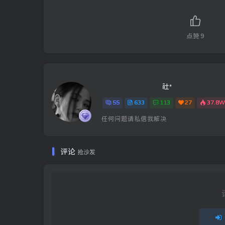
点赞
9
社*
55
633
113
27
37.8
任何问题请私信我解决
评论
抢沙发