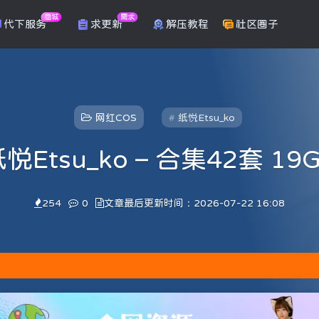
商城
需求
代下服务
求更新
解压教程
社区圈子
网红COS
纸悦Etsu_ko
悦Etsu_ko – 合集42套 19
254
0
文章最后更新时间：2026-07-22 16:08
回密码
抽奖白嫖会员。点击参加抽奖
回密码
抽奖白嫖会员。点击参加抽奖