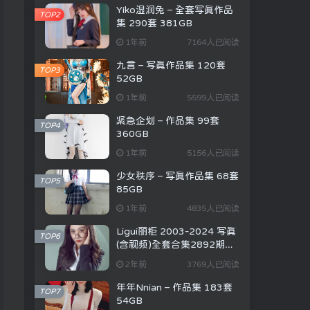
Yiko湿润兔 – 全套写真作品
TOP2
集 290套 381GB
1年前
7164人已阅读
九言 – 写真作品集 120套
TOP3
52GB
1年前
5599人已阅读
紧急企划 – 作品集 99套
TOP4
360GB
1年前
5156人已阅读
少女秩序 – 写真作品集 68套
TOP5
85GB
1年前
4835人已阅读
Ligui丽柜 2003-2024 写真
TOP6
(含视频)全套合集2892期
384G
2年前
3769人已阅读
年年Nnian – 作品集 183套
TOP7
54GB