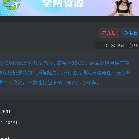
关注
私信
0
254
9
心整理26套高质量图片作品，总容量15GB。涵盖多种风格主题：
展现纸悦独特的气质与魅力。所有图片均为高清原图，无水印
或个人欣赏。一次性打包下载，永久保存珍藏。
570M
]
8P 208M
]