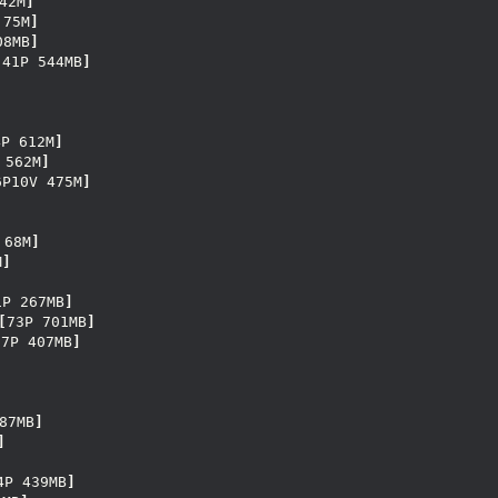
42M
]
 75M
]
08MB
]
[
41P 544MB
]
4P 612M
]
 562M
]
6P10V 475M
]
 68M
]
M
]
1P 267MB
]
[
73P 701MB
]
37P 407MB
]
87MB
]
]
4P 439MB
]