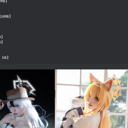
3MB
]
16MB
]
B
]
B
]
 GB
]