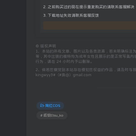
2. 之前购买过的现在提示重复购买的请联系客服解决
3. 下载地址失效请联系客服反馈
©
版权声明
1、本站的所有文章、图片以及各类资源，若未明确标注
等，其中出镜的模特均为成年女性且展示的是正常写真内
行为，请在 24 小时内予以删除。
2、倘若您察觉到本站存在侵犯您权益的作品，请及时与
kingwyy3#（#换@）gmail.com
网红COS
# 纸悦Etsu_ko