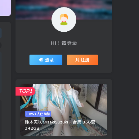
HI！请登录
登录
注册
TOP1
1.8W+人已阅读
铃木美咲MisakiSuzuki – 合集 366套
342GB