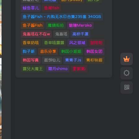
鳗鱼霏儿
鱼尾fish
鱼子酱Fish - 内购无水印合集235套 340GB
鱼子酱Fish
魔镜街拍
魅瞳Meroko
鬼畜瑶在不在w
鬼畜瑶
高桥千凛
香草奶喵
香草喵露露
风之领域
韶陌陌
韵子新
音乐分享
韩国小姐姐
韩国女团
韩国写真
面饼仙儿
青青子Js
青柠映画
露兒大魔王
霜月shimo
雯粥粥i