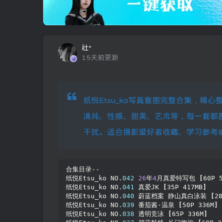
社*
15天前更新
纸悦Etsu_ko写真套图完整合集，精
清纯、性感、甜美、艺术等，每一套都
干扰。适合摄影爱好者收藏、学习参考
合集目录--
纸悦Etsu_ko NO.
042
26
年
4
月真爱特写包 
[
60P 
纸悦Etsu_ko NO.
041
 真爱JK 
[
35P 417MB
]
纸悦Etsu_ko NO.
040
 蔚蓝档案 静山真白泳装 
[
2
纸悦Etsu_ko NO.
039
 番茄酱·温泉 
[
50P 336M
]
纸悦Etsu_ko NO.
038
 透明竞泳 
[
65P 336M
]