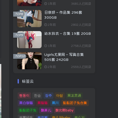
1年前
3681人已阅读
日奈娇 – 作品集 296套
TOP8
300GB
2年前
2802人已阅读
幼水铃衣 – 合集 19套 20GB
TOP9
1年前
2758人已阅读
Ugirls尤果网 – 写真合集
TOP10
505套 242GB
2年前
2559人已阅读
标签云
혠둥이
한솜
장주
아람
黑龙贯通
黑白御猫
黑猫猫
黑川
黏黏团子兔合集
黏黏团子兔
黎菲儿
黎允熙baby
麻薯好吃
麻花酱
鹿八岁baby
鹿八岁