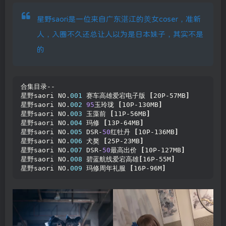
星野saori是一位来自广东湛江的羙女coser，准新
人，入圈不久还总让人以为是日本妹子，其实不是
的
合集目录--
星野saori NO.
001
 赛车高雄爱宕电子版 
[
20P-57MB
]
星野saori NO.
002
95
玉玲珑 
[
10P-130MB
]
星野saori NO.
003
 玉藻前 
[
11P-56MB
]
星野saori NO.
004
 玛修 
[
13P-64MB
]
星野saori NO.
005
 DSR-
50
红牡丹 
[
10P-136MB
]
星野saori NO.
006
 犬獒 
[
25P-23MB
]
星野saori NO.
007
 DSR-
50
最高出价 
[
10P-127MB
]
星野saori NO.
008
 碧蓝航线爱宕高雄
[
16P-55M
]
星野saori NO.
009
 玛修周年礼服 
[
16P-96M
]