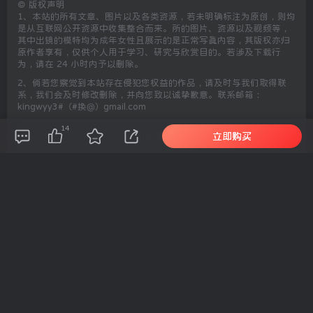
©
版权声明
1、本站的所有文章、图片以及各类资源，若未明确标注为原创，则均
是从互联网公开资源中收集整合而来。所的图片、资源以及视频等，
其中出镜的模特均为成年女性且展示的是正常写真内容，其版权亦归
原作者享有，仅供个人用于学习、研究与欣赏目的。若涉及下载行
为，请在 24 小时内予以删除。
2、倘若您察觉到本站存在侵犯您权益的作品，请及时与我们取得联
系，我们会及时修改删除，并向您致以诚挚歉意。联系邮箱：
kingwyy3#（#换@）gmail.com
14
立即购买
THE END
网红COS
# 星野saori
喜欢就支持一下吧
催更
点赞
14
分享
收藏