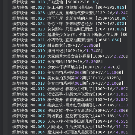
织梦映像 NO.
028
 广袖流仙 
[
500P+2V16.
3G
]
织梦映像 NO.
027
 蹦床乐园 似曾相识燕归来 
[
80P+2V2.
91G
]
织梦映像 NO.
026
 山野之灵-童年稚气梦未变
[
313P+2V／
8.24
GB
]
织梦映像 NO.
025
 地下车库 光影交错的人生 
[
250P+5V10.
8G
]
织梦映像 NO.
024
 等你下课 夜来幽梦忽还乡 
[
70P+1V2.
07G
]
织梦映像 NO.
023
 匆匆那年 只是当时已惘然 
[
70P+1V1.
88G
]
织梦映像 NO.
022
 超甜美少女后作，夕阳西下断肠人在天涯 
[
80P+1
织梦映像 NO.
021
 小巧玲珑—宜家拍照新指南 
[
366P3.
85G
]
织梦映像 NO.
020
 耐克白衣
[
70P+1V／
1.38
GB
]
织梦映像 NO.
019
 海街日记
[
100P+1V／
1.74
GB
]
织梦映像 NO.
018
 大家闺秀大美女白袜裸足
[
100P+1V／
2.22
GB
]
织梦映像 NO.
017
 永夜初晗
[
150P+1V／
5.30
GB
]
织梦映像 NO.
016
 少女牛仔裤草地白袜
[
80P+1V／
2.47
GB
]
织梦映像 NO.
015
 美女自拍系列第
003
期
[
75P+1V／
1.18
GB
]
织梦映像 NO.
014
 美女自拍系列第
002
期
[
71P+1V／612MB
]
织梦映像 NO.
013
 美女自拍系列第
001
期
[
77P+1V／
2.10
GB
]
织梦映像 NO.
012
 校园游记-春花秋月何时了
[
100P+1V／
2.89
GB
]
织梦映像 NO.
011
 灌篮高手-好想大声说爱你
[
100P+1V／
3.03
GB
]
织梦映像 NO.
010
 栀子花开-青春靓丽双马尾
[
105P+1V／
3.83
GB
]
织梦映像 NO.
009
 燕婉之求-照水红蕖细细香
[
220P+14V／
11.3
GB
织梦映像 NO.
008
 夕阳之歌-牛仔少女新清风
[
80P+1V／
2.88
GB
]
织梦映像 NO.
007
 商场双姝-鸳鸯双宿蝶双飞
[
443P+18V／
6.83
GB
织梦映像 NO.
006
 人来人往-沧海桑田新几度
[
109P+1V／
4.55
GB
]
织梦映像 NO.
005
 人间烟火-生活抚我凡人心
[
164P+5V／
11.2
GB
]
织梦映像 NO.
004
 魔法森林-细雨随风燕泥香
[
100P+1V／
4.98
GB
]