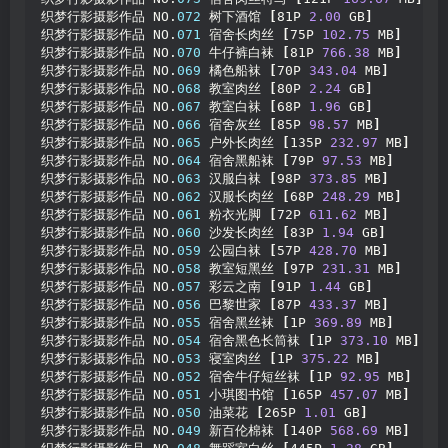
织梦行影摄影作品 NO.
072
 树下酒馆 
[
81P 
2.00
 GB
]
织梦行影摄影作品 NO.
071
 宿舍长肉丝 
[
75P 
102.75
 MB
]
织梦行影摄影作品 NO.
070
 牛仔裤白袜 
[
81P 
766.38
 MB
]
织梦行影摄影作品 NO.
069
 橘色船袜 
[
70P 
343.04
 MB
]
织梦行影摄影作品 NO.
068
 教室肉丝 
[
80P 
2.24
 GB
]
织梦行影摄影作品 NO.
067
 教室白袜 
[
68P 
1.96
 GB
]
织梦行影摄影作品 NO.
066
 宿舍灰丝 
[
85P 
98.57
 MB
]
织梦行影摄影作品 NO.
065
 户外长肉丝 
[
135P 
232.97
 MB
]
织梦行影摄影作品 NO.
064
 宿舍黑船袜 
[
79P 
97.53
 MB
]
织梦行影摄影作品 NO.
063
 汉服白袜 
[
98P 
373.85
 MB
]
织梦行影摄影作品 NO.
062
 汉服长肉丝 
[
68P 
248.29
 MB
]
织梦行影摄影作品 NO.
061
 粉衣光脚 
[
72P 
611.62
 MB
]
织梦行影摄影作品 NO.
060
 沙发长肉丝 
[
83P 
1.94
 GB
]
织梦行影摄影作品 NO.
059
 公园白袜 
[
57P 
428.70
 MB
]
织梦行影摄影作品 NO.
058
 教室短黑丝 
[
97P 
231.31
 MB
]
织梦行影摄影作品 NO.
057
 彩云之南 
[
91P 
1.44
 GB
]
织梦行影摄影作品 NO.
056
 巴黎世家 
[
87P 
433.37
 MB
]
织梦行影摄影作品 NO.
055
 宿舍黑丝袜 
[
1P 
369.89
 MB
]
织梦行影摄影作品 NO.
054
 宿舍黑色长筒袜 
[
1P 
373.10
 MB
]
织梦行影摄影作品 NO.
053
 寝室肉丝 
[
1P 
375.22
 MB
]
织梦行影摄影作品 NO.
052
 宿舍牛仔短丝袜 
[
1P 
92.95
 MB
]
织梦行影摄影作品 NO.
051
 小琪图书馆 
[
165P 
457.07
 MB
]
织梦行影摄影作品 NO.
050
 油菜花 
[
265P 
1.01
 GB
]
织梦行影摄影作品 NO.
049
 新百伦棉袜 
[
140P 
568.69
 MB
]