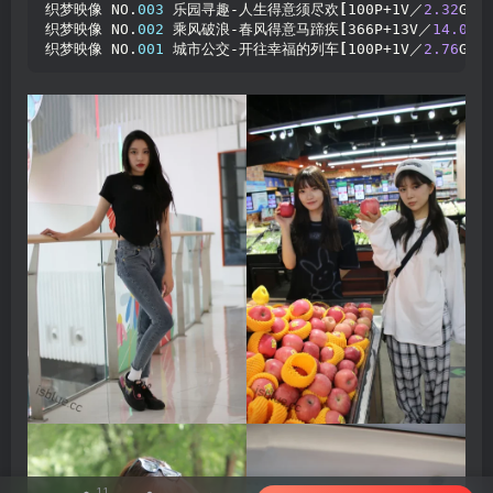
织梦映像 NO.
003
 乐园寻趣-人生得意须尽欢
[
100P+1V／
2.32
GB
]
织梦映像 NO.
002
 乘风破浪-春风得意马蹄疾
[
366P+13V／
14.0
GB
织梦映像 NO.
001
 城市公交-开往幸福的列车
[
100P+1V／
2.76
GB
]
11