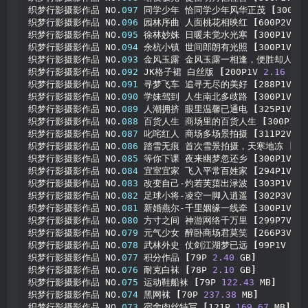
织梦行影摄影作品 NO.
097
 同学少年 恰同学少年风华正茂 
[
300P1
织梦行影摄影作品 NO.
096
 园林序曲 人面桃花相映红 
[
600P2V 
11
织梦行影摄影作品 NO.
095
 徐林妙姝 日暖未觉水光寒 
[
300P1V 
6.
织梦行影摄影作品 NO.
094
 余杭小镇 世间郎朗有光照 
[
300P1V 
7.
织梦行影摄影作品 NO.
093
 金风玉露 金风玉露一相逢，便胜却人间无
织梦行影摄影作品 NO.
092
 JK格子裙 白丝版 
[
200P1V 
2.16
 GB
]
织梦行影摄影作品 NO.
091
 寻梦飞车 追寻无尽的美好 
[
288P1V 
7.
织梦行影摄影作品 NO.
090
 学妹驾到 人生南北多歧路 
[
300P1V 
12
织梦行影摄影作品 NO.
089
 人潮拥挤 眼里温馨已通电 
[
325P1V 
9.
织梦行影摄影作品 NO.
088
 百货人生 商场里的百货人生 
[
300P1V 
织梦行影摄影作品 NO.
087
 叱咤红人 商场多场景拍摄 
[
311P2V 
14
织梦行影摄影作品 NO.
086
 踏雪无痕 首次雪景拍摄，天寒地冻 
[
30
织梦行影摄影作品 NO.
085
 等你下课 夜来幽梦忽还乡 
[
300P1V 
11
织梦行影摄影作品 NO.
084
 宜室宜家 飞入平常百姓家 
[
294P1V 
18
织梦行影摄影作品 NO.
083
 改变自己-灼若芙蕖出渌波 
[
303P1V 
9.
织梦行影摄影作品 NO.
082
 足球小将-凌空一脚入逍遥 
[
302P3V 
11
织梦行影摄影作品 NO.
081
 新婚燕尔-千里姻缘一线牵 
[
300P1V 
11
织梦行影摄影作品 NO.
080
 方寸之间 神游网络千万里 
[
299P7V 
13
织梦行影摄影作品 NO.
079
 元气少女 醉卧商场君莫笑 
[
266P3V 
8.
织梦行影摄影作品 NO.
078
 武林外史 仗剑江湖梦已远 
[
99P1V 
5.5
织梦行影摄影作品 NO.
077
 积分作品 
[
79P 
2.40
 GB
]
织梦行影摄影作品 NO.
076
 耐克白袜 
[
78P 
2.10
 GB
]
织梦行影摄影作品 NO.
075
 运动鞋船袜 
[
79P 
122.43
 MB
]
织梦行影摄影作品 NO.
074
 黑网袜 
[
70P 
237.38
 MB
]
织梦行影摄影作品 NO.
073
 宿舍肉丝特写 
[
121P 
169.67
 MB
]