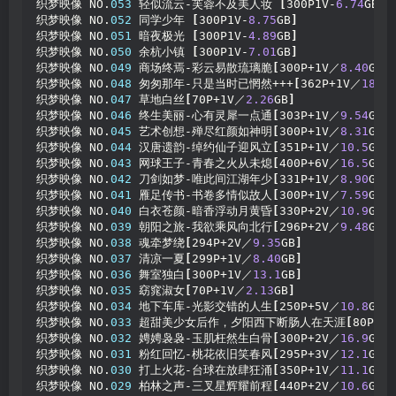
织梦映像 NO.
053
 轻似流云-芙蓉不及美人妆 
[
300P1V-
6.74
GB
]
织梦映像 NO.
052
 同学少年 
[
300P1V-
8.75
GB
]
织梦映像 NO.
051
 暗夜极光 
[
300P1V-
4.89
GB
]
织梦映像 NO.
050
 余杭小镇 
[
300P1V-
7.01
GB
]
织梦映像 NO.
049
 商场终焉-彩云易散琉璃脆
[
300P+1V／
8.40
GB
]
织梦映像 NO.
048
 匆匆那年-只是当时已惘然+++
[
362P+1V／
18.5
织梦映像 NO.
047
 草地白丝
[
70P+1V／
2.26
GB
]
织梦映像 NO.
046
 终生美丽-心有灵犀一点通
[
303P+1V／
9.54
GB
]
织梦映像 NO.
045
 艺术创想-殚尽红颜如神明
[
300P+1V／
8.31
GB
]
织梦映像 NO.
044
 汉唐遗韵-绰约仙子迎风立
[
351P+1V／
10.5
GB
]
织梦映像 NO.
043
 网球王子-青春之火从未熄
[
400P+6V／
16.5
GB
]
织梦映像 NO.
042
 刀剑如梦-唯此间江湖年少
[
331P+1V／
8.90
GB
]
织梦映像 NO.
041
 雁足传书-书卷多情似故人
[
300P+1V／
7.59
GB
]
织梦映像 NO.
040
 白衣苍颜-暗香浮动月黄昏
[
330P+2V／
10.9
GB
]
织梦映像 NO.
039
 朝阳之旅-我欲乘风向北行
[
296P+2V／
9.48
GB
]
织梦映像 NO.
038
 魂牵梦绕
[
294P+2V／
9.35
GB
]
织梦映像 NO.
037
 清凉一夏
[
299P+1V／
8.40
GB
]
织梦映像 NO.
036
 舞室独白
[
300P+1V／
13.1
GB
]
织梦映像 NO.
035
 窈窕淑女
[
70P+1V／
2.13
GB
]
织梦映像 NO.
034
 地下车库-光影交错的人生
[
250P+5V／
10.8
GB
]
织梦映像 NO.
033
 超甜美少女后作，夕阳西下断肠人在天涯
[
80P+1
织梦映像 NO.
032
 娉娉袅袅-玉肌枉然生白骨
[
300P+2V／
16.9
GB
]
织梦映像 NO.
031
 粉红回忆-桃花依旧笑春风
[
295P+3V／
12.1
GB
]
织梦映像 NO.
030
 打上火花-台球在放肆狂涌
[
350P+1V／
11.1
GB
]
织梦映像 NO.
029
 柏林之声-三叉星辉耀前程
[
440P+2V／
10.6
GB
]