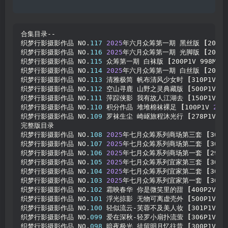
合集目录--
织梦行影摄影作品 NO.
117
2025
年六月众筹第一期 黑丝版 
[
200P1
织梦行影摄影作品 NO.
116
2025
年六月众筹第一期 光脚版 
[
200P1
织梦行影摄影作品 NO.
115
 众筹第一期 白袜版 
[
200P1V 998MB
]
织梦行影摄影作品 NO.
114
2025
年六月众筹第一期 白丝版 
[
200P1
织梦行影摄影作品 NO.
113
 清雅极简 帆布清风少女时 
[
310P1V 
3.
织梦行影摄影作品 NO.
112
 空山寻鹿 山野之灵典藏版 
[
500P1V 
6.
织梦行影摄影作品 NO.
111
 萍踪侠影 我有故人江湖去 
[
150P1V 
2.
织梦行影摄影作品 NO.
110
 积分作品 堆堆棉袜裸足 
[
100P1V 
2.7
织梦行影摄影作品 NO.
109
 罗袜生尘 崎岖旅程沐光行 
[
278P1V 
7.
完整版目录
织梦行影摄影作品 NO.
108
2025
年七月众筹系列商场第三套 
[
300P
织梦行影摄影作品 NO.
107
2025
年七月众筹系列商场第二套 
[
304P
织梦行影摄影作品 NO.
106
2025
年七月众筹系列商场第一套 
[
299P
织梦行影摄影作品 NO.
105
2025
年七月众筹系列宜家第三套 
[
300P
织梦行影摄影作品 NO.
104
2025
年七月众筹系列宜家第二套 
[
300P
织梦行影摄影作品 NO.
103
2025
年七月众筹系列宜家第一套 
[
300P
织梦行影摄影作品 NO.
102
 霜映春华 你是微笑里的甜 
[
400P2V 
5.
织梦行影摄影作品 NO.
101
 浮光掠影 无物可离虚壳外 
[
500P1V 
9.
织梦行影摄影作品 NO.
100
 轻似流云-芙蓉不及美人妆 
[
301P1V 
6.
织梦行影摄影作品 NO.
099
 爱在深秋-轻罗小扇扑流萤 
[
306P1V 
5.
织梦行影摄影作品 NO.
098
 暗夜极光 徒留明月忆往昔 
[
300P1V 
4.