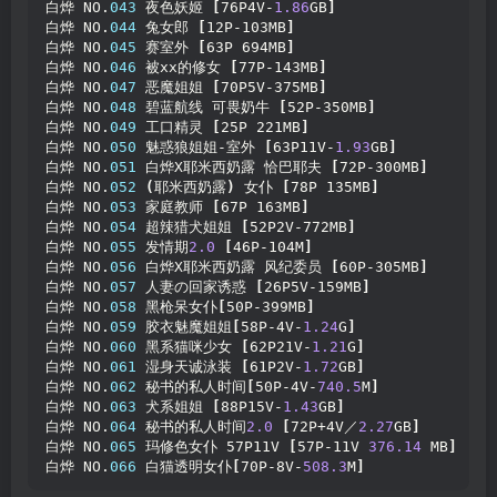
白烨 NO.
043
 夜色妖姬 
[
76P4V-
1.86
GB
]
白烨 NO.
044
 兔女郎 
[
12P-103MB
]
白烨 NO.
045
 赛室外 
[
63P 694MB
]
白烨 NO.
046
 被xx的修女 
[
77P-143MB
]
白烨 NO.
047
 恶魔姐姐 
[
70P5V-375MB
]
白烨 NO.
048
 碧蓝航线 可畏奶牛 
[
52P-350MB
]
白烨 NO.
049
 工口精灵 
[
25P 221MB
]
白烨 NO.
050
 魅惑狼姐姐-室外 
[
63P11V-
1.93
GB
]
白烨 NO.
051
 白烨X耶米西奶露 恰巴耶夫 
[
72P-300MB
]
白烨 NO.
052
(
耶米西奶露
)
 女仆 
[
78P 135MB
]
白烨 NO.
053
 家庭教师 
[
67P 163MB
]
白烨 NO.
054
 超辣猎犬姐姐 
[
52P2V-772MB
]
白烨 NO.
055
 发情期
2.0
[
46P-104M
]
白烨 NO.
056
 白烨X耶米西奶露 风纪委员 
[
60P-305MB
]
白烨 NO.
057
 人妻の回家诱惑 
[
26P5V-159MB
]
白烨 NO.
058
 黑枪呆女仆
[
50P-399MB
]
白烨 NO.
059
 胶衣魅魔姐姐
[
58P-4V-
1.24
G
]
白烨 NO.
060
 黑系猫咪少女 
[
62P21V-
1.21
G
]
白烨 NO.
061
 湿身天诚泳装 
[
61P2V-
1.72
GB
]
白烨 NO.
062
 秘书的私人时间
[
50P-4V-
740.5
M
]
白烨 NO.
063
 犬系姐姐 
[
88P15V-
1.43
GB
]
白烨 NO.
064
 秘书的私人时间
2.0
[
72P+4V／
2.27
GB
]
白烨 NO.
065
 玛修色女仆 57P11V 
[
57P-11V 
376.14
 MB
]
白烨 NO.
066
 白猫透明女仆
[
70P-8V-
508.3
M
]