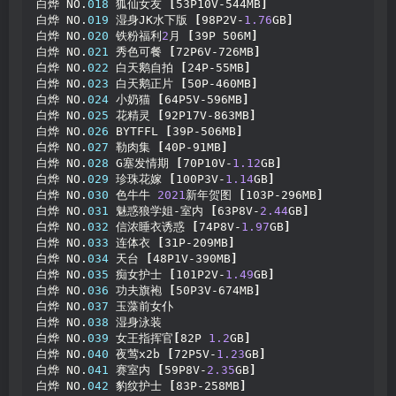
白烨 NO.
018
 狐仙女友 
[
53P10V-544MB
]
白烨 NO.
019
 湿身JK水下版 
[
98P2V-
1.76
GB
]
白烨 NO.
020
 铁粉福利
2
月 
[
39P 506M
]
白烨 NO.
021
 秀色可餐 
[
72P6V-726MB
]
白烨 NO.
022
 白天鹅自拍 
[
24P-55MB
]
白烨 NO.
023
 白天鹅正片 
[
50P-460MB
]
白烨 NO.
024
 小奶猫 
[
64P5V-596MB
]
白烨 NO.
025
 花精灵 
[
92P17V-863MB
]
白烨 NO.
026
 BYTFFL 
[
39P-506MB
]
白烨 NO.
027
 勒肉集 
[
40P-91MB
]
白烨 NO.
028
 G塞发情期 
[
70P10V-
1.12
GB
]
白烨 NO.
029
 珍珠花嫁 
[
100P3V-
1.14
GB
]
白烨 NO.
030
 色牛牛 
2021
新年贺图 
[
103P-296MB
]
白烨 NO.
031
 魅惑狼学姐-室内 
[
63P8V-
2.44
GB
]
白烨 NO.
032
 信浓睡衣诱惑 
[
74P8V-
1.97
GB
]
白烨 NO.
033
 连体衣 
[
31P-209MB
]
白烨 NO.
034
 天台 
[
48P1V-390MB
]
白烨 NO.
035
 痴女护士 
[
101P2V-
1.49
GB
]
白烨 NO.
036
 功夫旗袍 
[
50P3V-674MB
]
白烨 NO.
037
 玉藻前女仆
白烨 NO.
038
 湿身泳装
白烨 NO.
039
 女王指挥官
[
82P 
1.2
GB
]
白烨 NO.
040
 夜莺x2b 
[
72P5V-
1.23
GB
]
白烨 NO.
041
 赛室内 
[
59P8V-
2.35
GB
]
白烨 NO.
042
 豹纹护士 
[
83P-258MB
]