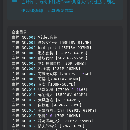
白烨烨，肉肉小妹纸Coser风格大气有想法，现在
也叫你烨烨，耶咪西奶露等
合集目录--
白烨 NO.
001
 Video合集
白烨 NO.
001
 傲娇女仆长 
[
63P18V-817MB
]
白烨 NO.
002
 bad girl 
[
85P15V-237MB
]
白烨 NO.
003
 毛衣套装 
[
128P7V-641MB
]
白烨 NO.
004
 赌场女郎 
[
58P16V-595MB
]
白烨 NO.
005
 学姐校服自拍 
[
26P-58MB
]
白烨 NO.
006
 2b全套 
[
131P-565MB
]
白烨 NO.
007
 可畏兔女郎 
[
79P17V-
1.6
GB
]
白烨 NO.
008
 可畏 
[
78P11V-685MB
]
白烨 NO.
009
 修女 
[
108P-585MB
]
白烨 NO.
010
 绝对足域 
[
77P9V-
1.48
GB
]
白烨 NO.
011
 你的情人 
[
55P18V-683MB
]
白烨 NO.
012
 大凤旗袍 
[
63P-642MB
]
白烨 NO.
013
 白旗袍 
[
40P6V-138MB
]
白烨 NO.
014
 玉藻前同人女仆 
[
68P2V-629MB
]
白烨 NO.
015
 魅魔
2.0
[
76P-266MB
]
白烨 NO.
016
 花与酒与少女 
[
81P6V-365MB
]
白烨 NO.
017
 情人节特辑 
[
52P-110MB
]