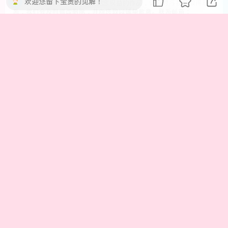
欢迎您留下宝贵的见解！
2、倘若您察觉到本站存在侵犯您权益的作品，请及时与我们取得联
系，我们会及时修改删除，并向您致以诚挚歉意。联系邮箱：
kingwyy3#（#换@）gmail.com
THE END
公告
喜欢就支持一下吧
催更
点赞
0
分享
收藏
社*
55
633
113
27
38.1W+
任何问题请私信我解决